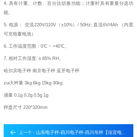
4.
具有计重、计数、百分比切换功能；计重时具有重量分选功
能。
5.
电源：
交流
220V/110V
（±
10%
）
/ 50Hz;
直流
6V/4Ah
（内置
可充电蓄电池）
6.
工作温度范围：
0
℃
~ +40
℃。
7.
相对工作湿度
:
≤
85% RH
。
哈尔滨电子秤
南京电子秤
蓝牙电子秤
zui大秤量
3kg 6kg 15kg 30kg
感量
0.1g 0.2g 0.5g 1g
秤盘尺寸
220*320mm
山东电子秤-四川电子秤-四川吊秤【佳宜电子】
上一个：