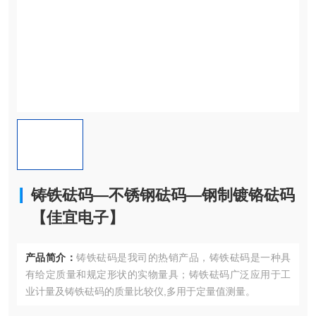
铸铁砝码—不锈钢砝码—钢制镀铬砝码
【佳宜电子】
产品简介：
铸铁砝码是我司的热销产品，铸铁砝码是一种具
有给定质量和规定形状的实物量具；铸铁砝码广泛应用于工
业计量及铸铁砝码的质量比较仪,多用于定量值测量。