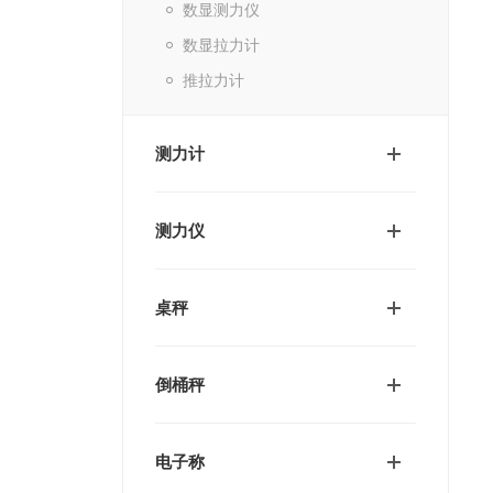
数显测力仪
数显拉力计
推拉力计
测力计
测力仪
桌秤
倒桶秤
电子称