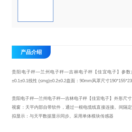
产品介绍
贵阳电子秤—兰州电子秤—吉林电子秤【佳宜电子】
参数
±0.1±0.1
线性 (≤mg)±0.2±0.2
盘面：90mm
风罩尺寸190*155*23
贵阳电子秤—兰州电子秤—吉林电子秤【佳宜电子】
外形尺寸2
视窗：天平内部自带软件，通过一根电缆线直接连接。
间隔
拟显示：与天平数据显示同步。
采用单体模块传感器