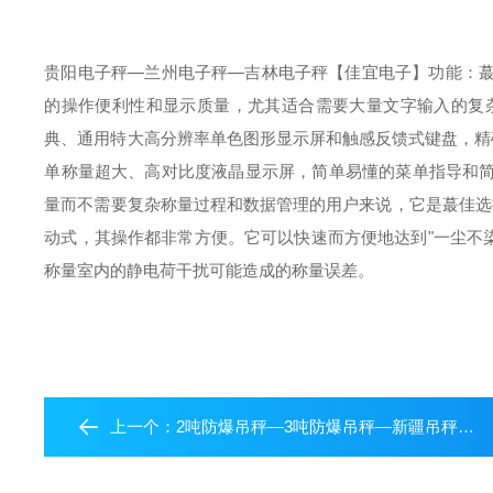
贵阳电子秤—兰州电子秤—吉林电子秤【佳宜电子】
功能：
的操作便利性和显示质量，尤其适合需要大量文字输入的复
典、通用
特大高分辨率单色图形显示屏和触感反馈式键盘，精
单称量
超大、高对比度液晶显示屏，简单易懂的菜单指导和
量而不需要复杂称量过程和数据管理的用户来说，它是蕞佳选
动式，其操作都非常方便。它可以快速而方便地达到"一尘不染
称量室内的静电荷干扰可能造成的称量误差。
上一个：
2吨防爆吊秤—3吨防爆吊秤—新疆吊秤【佳宜电子】