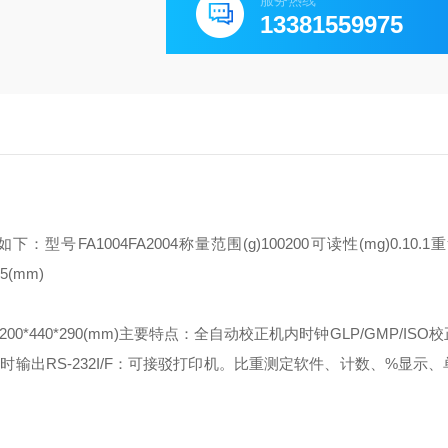
服务热线
13381559975
如下：
型号FA1004FA2004
称量范围(g)100200
可读性(mg)0.10.1
重
5(mm)
00*440*290(mm)主要特点：
全自动校正
机内时钟
GLP/GMP/ISO
定时输出
RS-232I/F：可接驳打印机。
比重测定软件、计数、%显示、