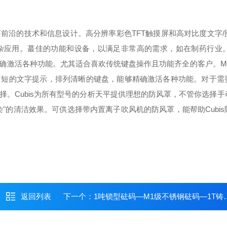
蕞前沿的技术和信息设计。高分辨率彩色TFT触摸屏和高对比度文字/
杂应用。蕞佳的功能和设备，以满足非常高的需求，如在制药行业
确激活各种功能。尤其适合喜欢传统键盘操作且功能齐全的客户。
M
简短的文字提示，排列清晰的键盘，能够精确激活各种功能。对于需
择。
Cubis为所有型号的分析天平提供理想的防风罩，不管你选择
"的清洁效果。可供选择带内置离子吹风机的防风罩，能帮助Cubis
返回列表
下一个：
1吨锁型砝码—M1级不锈钢砝码—1T铸铁砝码【佳宜电子】