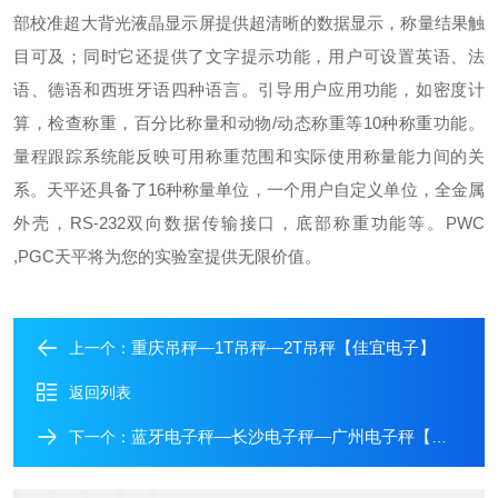
部校准
超大背光液晶显示屏提供超清晰的数据显示，称量结果触
目可及；同时它还提供了文字提示功能，用户可设置英语、法
语、德语和西班牙语四种语言。
引导用户应用功能，如密度计
算，检查称重，百分比称量和动物/动态称重等10种称重功能。
量程跟踪系统能反映可用称重范围和实际使用称量能力间的关
系。
天平还具备了16种称量单位，一个用户自定义单位，全金属
外壳，RS-232双向数据传输接口，底部称重功能等。
PWC
,PGC天平将为您的实验室提供无限价值。
重庆吊秤—1T吊秤—2T吊秤【佳宜电子】
上一个：
返回列表
蓝牙电子秤—长沙电子秤—广州电子秤【佳宜电子】
下一个：