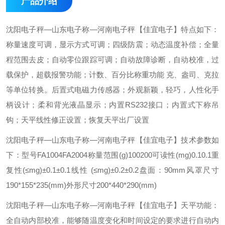
产品介绍
沈阳电子秤—山东电子称—河南电子秤【佳宜电子】
特点如下：
称量速度可调，显示方式可调；
四级防震；
动态温度补偿；
全量
程范围去皮；
自动零位跟踪可调；
自动故障诊断，自动校准，过
载保护，超载报警功能；
计数、百分比称重功能 克、盎司、克拉
等单位转换。
后置式电磁力传感器；
外观新颖，轻巧，人性化手
柄设计；
柔和背光液晶显示；
内置RS232接口；
内置式下称吊
钩；
天平线性修正设置；
恢复天平出厂设置
沈阳电子秤—山东电子称—河南电子秤【佳宜电子】
技术参数如
下：
型号FA1004FA2004
称量范围(g)100200
可读性(mg)0.10.1
重
复性(≤mg)±0.1±0.1
线性 (≤mg)±0.2±0.2
盘面：90mm
风罩尺寸
190*155*235(mm)
外形尺寸200*440*290(mm)
沈阳电子秤—山东电子称—河南电子秤【佳宜电子】
天平功能：
全自动内部校准，能够随温度变化和时间设定的要求进行自动内