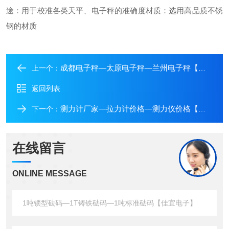
途：用于校准各类天平、电子秤的准确度
材质：选用高品质不锈
钢的材质
成都电子秤—太原电子秤—兰州电子秤【佳宜电子】
上一个：
返回列表
测力计厂家—拉力计价格—测力仪价格【佳宜电子】
下一个：
在线留言
ONLINE MESSAGE