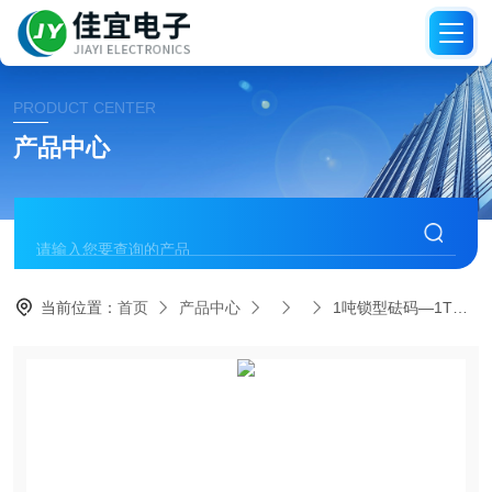
PRODUCT CENTER
产品中心
当前位置：
首页
产品中心
1吨锁型砝码—1T铸铁砝码—1吨标准砝码【佳宜电子】