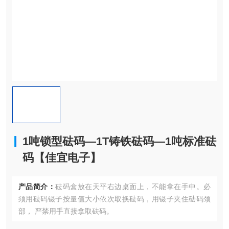
1吨锁型砝码—1T铸铁砝码—1吨标准砝
码【佳宜电子】
产品简介：
砝码盒放在天平右边桌面上，不能拿在手中。必
须用砝码镊子按量值大小依次取换砝码，用镊子夹住砝码颈
部， 严禁用手直接拿取砝码。