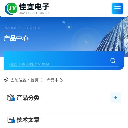
PRODUCT CENTER
产品中心
当前位置：
首页
产品中心
产品分类
技术文章