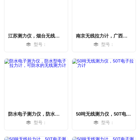
江苏测力仪，烟台无线测力计，张家港拉力计
南京无线拉力计，广西测力仪，福建测力计
型号：
型号：
MORE
MORE
防水电子测力仪，防水型电子拉力计，可防水的无线测力计
50吨无线测力仪，50T电子拉力计
型号：
型号：
MORE
MORE