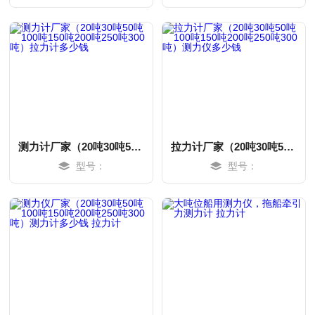
MORE
MORE
测力计厂家（20吨30吨50吨100吨150吨200吨250吨300吨）拉力计多少钱
拉力计厂家（20吨30吨50吨100吨150吨200吨250吨300吨）测力仪多少钱
型号：
型号：
MORE
MORE