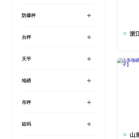
防爆秤
台秤
天平
地磅
吊秤
砝码