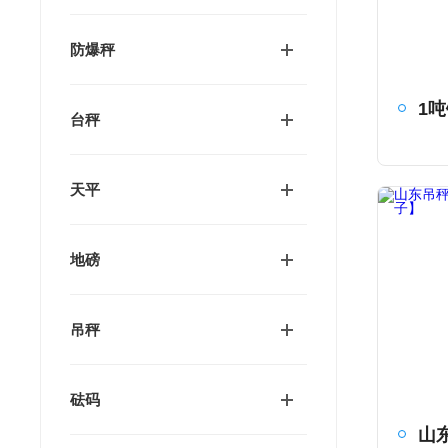
防爆秤
台秤
天平
地磅
吊秤
砝码