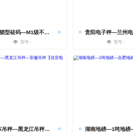
1吨锁型砝码—M1级不锈钢砝码—1T铸铁砝码【佳宜电子】
型号：
型号：
MORE
MORE
山东吊秤—黑龙江吊秤—安徽吊秤【佳宜电子】